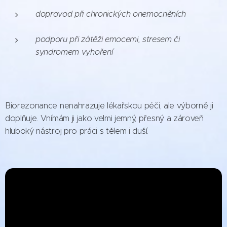
doprovod při chronických onemocněních
podporu při zátěži emocemi, stresem či
syndromem vyhoření
Biorezonance nenahrazuje lékařskou péči, ale výborně ji
doplňuje. Vnímám ji jako velmi jemný, přesný a zároveň
hluboký nástroj pro práci s tělem i duší.