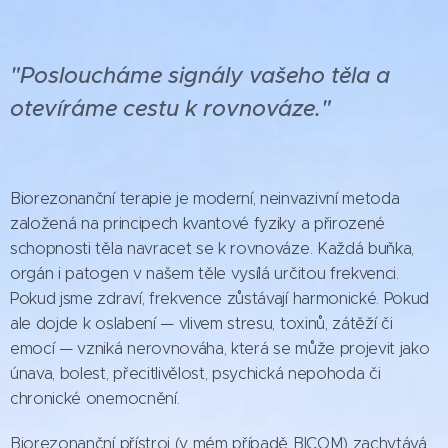
"Posloucháme signály vašeho těla a
otevíráme cestu k rovnováze."
Biorezonanční terapie je moderní, neinvazivní metoda
založená na principech kvantové fyziky a přirozené
schopnosti těla navracet se k rovnováze. Každá buňka,
orgán i patogen v našem těle vysílá určitou frekvenci.
Pokud jsme zdraví, frekvence zůstávají harmonické. Pokud
ale dojde k oslabení — vlivem stresu, toxinů, zátěží či
emocí — vzniká nerovnováha, která se může projevit jako
únava, bolest, přecitlivělost, psychická nepohoda či
chronické onemocnění.
Biorezonanční přístroj (v mém případě BICOM) zachytává