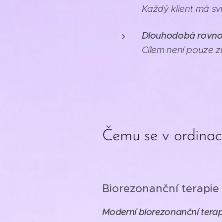
Každý klient má svů
Dlouhodobá rovno
Cílem není pouze z
Čemu se v ordinac
Biorezonanční terapie
Moderní biorezonanční tera