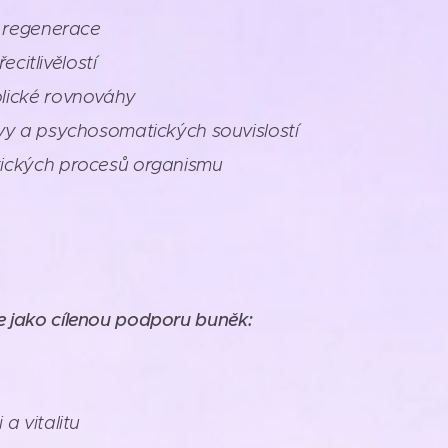
a regenerace
řecitlivělostí
lické rovnováhy
vy a psychosomatických souvislostí
ických procesů organismu
e jako cílenou podporu buněk:
a vitalitu