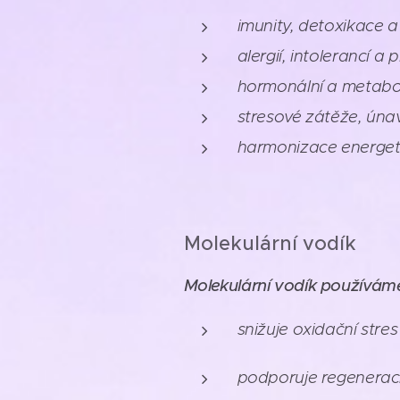
imunity, detoxikace 
alergií, intolerancí a p
hormonální a metabo
stresové zátěže, úna
harmonizace energet
Molekulární vodík
Molekulární vodík používám
snižuje oxidační stres
podporuje regeneraci 