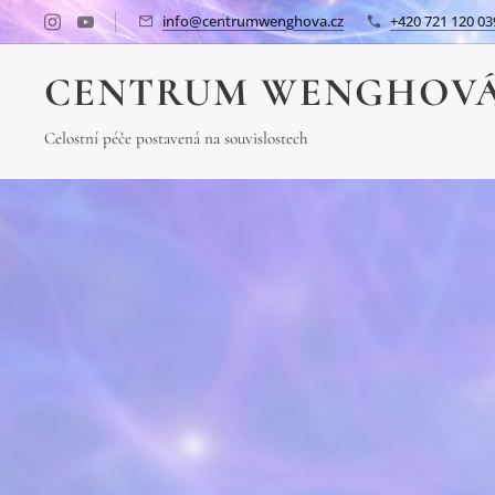
info@centrumwenghova.cz
+420 721 120 03
CENTRUM WENGHOV
Celostní péče postavená na souvislostech