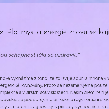
e tělo, mysl a energie znovu setkají
u schopnost těla se uzdravit."
ová vycházíme z toho, že zdraví je souhra mnoha vrst
energetické rovnováhy. Proto se nezaměřujeme pouze 
mplexně a v širších souvislostech. Naším cílem není 
 souvislosti a podporujeme přirozené regenerační pr
ny a moderní diagnostiky s principy východních trad