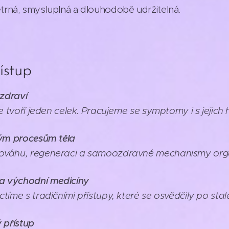
etrná, smysluplná a dlouhodobě udržitelná.
ístup
 zdraví
e tvoří jeden celek. Pracujeme se symptomy i s jejich h
ným procesům těla
ováhu, regeneraci a samoozdravné mechanismy org
 a východní medicíny
íme s tradičními přístupy, které se osvědčily po stale
ý přístup