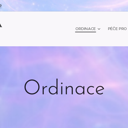
9
Á
ORDINACE
PÉČE PRO 
Ordinace