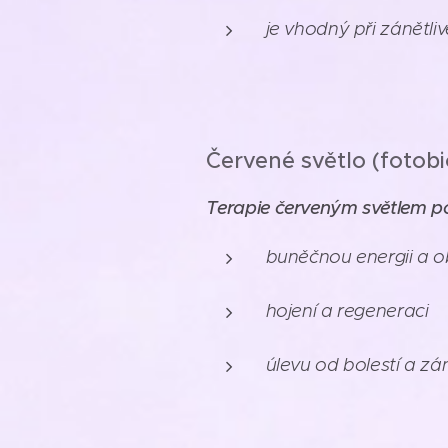
je vhodný při zánětli
Červené světlo (fotob
Terapie červeným světlem p
buněčnou energii a o
hojení a regeneraci
úlevu od bolestí a zá