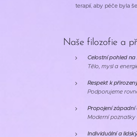
terapií, aby péče byla š
Naše filozofie a př
Celostní pohled na
Tělo, mysl a energi
Respekt k přiroze
Podporujeme rovn
Propojení západní
Moderní poznatky ct
Individuální a lidsk