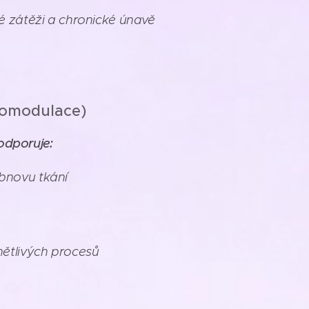
vé zátěži a chronické únavě
iomodulace)
odporuje:
bnovu tkání
nětlivých procesů