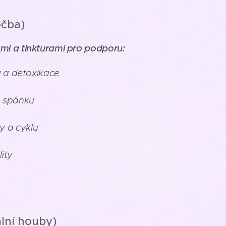
éčba)
ami a tinkturami pro podporu:
ku a detoxikace
a spánku
y a cyklu
lity
lní houby)