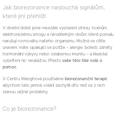
Jak biorezonance naslouchá signálům,
které jiní přehlíží
V dnešní době jsme neustále vystaveni stresu, toxinům,
elektronickému smogu a neviditelným vlivům, které pomalu
narušují rovnováhu našeho organismu. Možná se cítíte
unavení, máte opakující se potíže – alergie, bolesti, záněty,
hormonální výkyvy nebo oslabenou imunitu – a klasická
vaše tělo tiše volá o
vyšetření nic neukážou. Přesto
pomoc
.
biorezonanční terapii
V Centru Wenghová používáme
,
abychom tato jemná volání zachytili dřív, než se z nich
stanou vážné problémy.
Co je biorezonance?