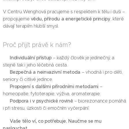
V Centru Wenghová pracujeme s respektem k tělu i duši –
vědu, přírodu a energetické principy
propojujeme
, které
dávají terapiím hlubší smysl.
Proč přijít právě k nám?
Individuální přístup
🌿
– každý člověk je jedinečný, a
stejně tak i jeho léčebná cesta.
Bezpečná a neinvazivní metoda
🌿
– vhodná i pro děti,
seniory či citlivé jedince.
Propojení s dalšími přírodními metodami
🌿
–
homeopatie, fytoterapie, výživa, aromaterapie.
Podpora i v psychické rovině
🌿
– biorezonance pomáhá
i při stresu, úzkosti či emočním vyčerpání.
Vaše tělo ví, co potřebuje. Naučme se mu
✨
naslouchat.