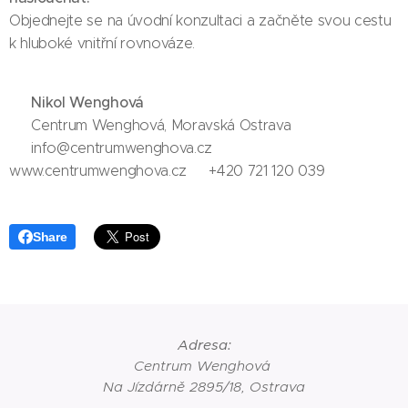
Objednejte se na úvodní konzultaci a začněte svou cestu
k hluboké vnitřní rovnováze.
Nikol Wenghová
📞
📍 Centrum Wenghová, Moravská Ostrava
📧 info@centrumwenghova.cz 🌐
www.centrumwenghova.cz📱 +420 721 120 039
Share
Adresa:
Centrum Wenghová
Na Jízdárně 2895/18, Ostrava