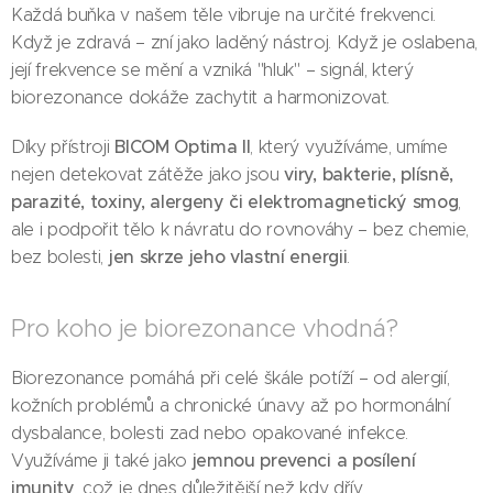
Každá buňka v našem těle vibruje na určité frekvenci.
Když je zdravá – zní jako laděný nástroj. Když je oslabena,
její frekvence se mění a vzniká "hluk" – signál, který
biorezonance dokáže zachytit a harmonizovat.
BICOM Optima II
Díky přístroji
, který využíváme, umíme
viry, bakterie, plísně,
nejen detekovat zátěže jako jsou
parazité, toxiny, alergeny či elektromagnetický smog
,
ale i podpořit tělo k návratu do rovnováhy – bez chemie,
jen skrze jeho vlastní energii
bez bolesti,
.
Pro koho je biorezonance vhodná?
Biorezonance pomáhá při celé škále potíží – od alergií,
kožních problémů a chronické únavy až po hormonální
dysbalance, bolesti zad nebo opakované infekce.
jemnou prevenci a posílení
Využíváme ji také jako
imunity
, což je dnes důležitější než kdy dřív.