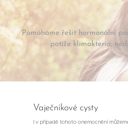
Pomáháme řešit hormonální poru
potíže klimakteria, ned
Vaječníkové cysty
I v případě tohoto onemocnění můžeme h