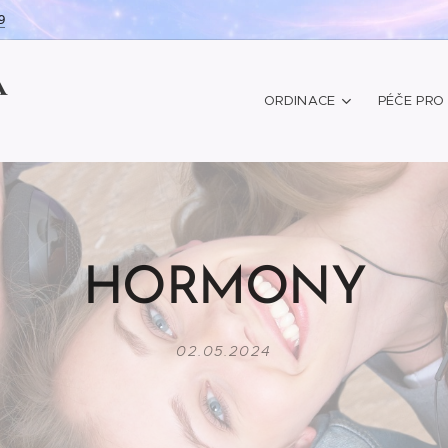
9
Á
ORDINACE
PÉČE PRO 
HORMONY
02.05.2024