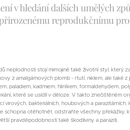
ení v hledání dalších umělých způ
y přirozenému reprodukčnímu pro
 neplodnosti stojí mimojiné také životní styl, který za
ovy z amalgámových plomb - rtutí, niklem, ale také z j
m, paladiem, kadmiem, hliníkem, formaldehydem, polyc
kání, které se usídlí v děloze. V takto znečištěném o
 virových, bakteriálních, houbových a parazitárních, 
e schopna otěhotnět, odstraňte všechny překážky, kt
ětší pravděpodobností také škodliviny a paraziti.