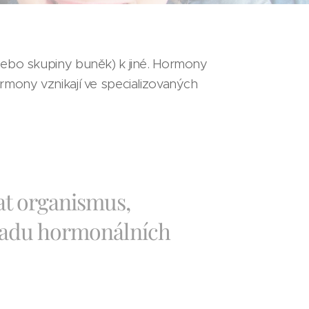
nebo skupiny buněk) k jiné. Hormony
rmony vznikají ve specializovaných
at organismus,
 řadu hormonálních