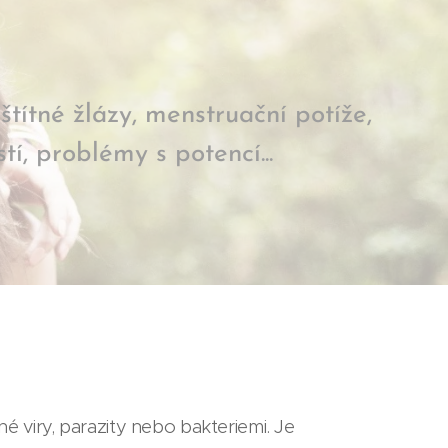
ítné žlázy, menstruační potíže,
í, problémy s potencí...
 viry, parazity nebo bakteriemi. Je