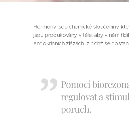
Hormony jsou chemické sloučeniny, kter
jsou produkovány v těle, aby v něm říd
endokrinních žlázách, z nichž se dost
Pomocí biorezona
regulovat a stimu
poruch.