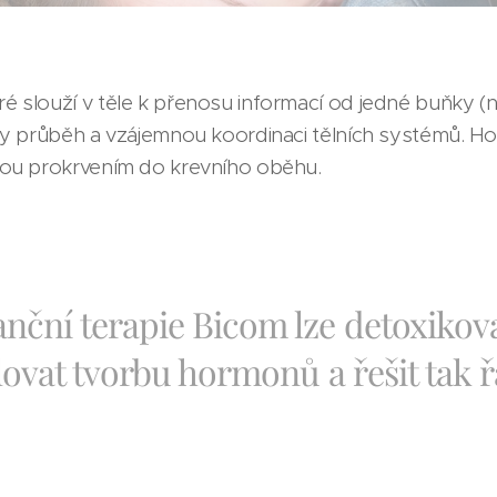
é slouží v těle k přenosu informací od jedné buňky (
ily průběh a vzájemnou koordinaci tělních systémů. Ho
anou prokrvením do krevního oběhu.
nční terapie Bicom lze detoxikov
lovat tvorbu hormonů a řešit tak