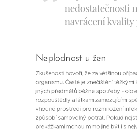
nedostatečnosti n
navrácení kvalit
Neplodnost u žen
Zkušenosti hovoří, že za většinou případů
organismu. Časté je znečištění těžkými k
jiných předmětů běžné spotřeby - olove
rozpouštědly a látkami zamezujícími spé
vhodné prostředí pro rozmnožení infekcí
způsobí samovolný potrat. Pokud nejst
překážkami mohou mimo jiné být i s nejv