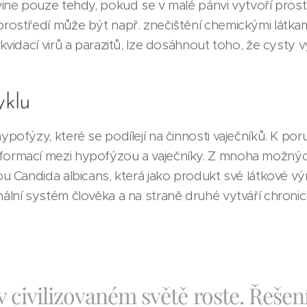
vine pouze tehdy, pokud se v malé pánvi vytvoří pros
rostředí může být např. znečištění chemickými látkam
vidací virů a parazitů, lze dosáhnout toho, že cysty v
yklu
ypofýzy, které se podílejí na činnosti vaječníků. K 
ormací mezi hypofýzou a vaječníky. Z mnoha možných
ou Candida albicans, která jako produkt své látkové 
lní systém člověka a na straně druhé vytváří chronick
 civilizovaném světě roste. Řeše