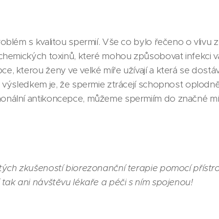
roblém s kvalitou spermií. Vše co bylo řečeno o vlivu
 chemických toxinů, které mohou způsobovat infekci 
e, kterou ženy ve velké míře užívají a která se dostá
 výsledkem je, že spermie ztrácejí schopnost oplodněn
monální antikoncepce, můžeme spermiím do značné mí
tých zkušeností biorezonanční terapie pomocí přístr
 tak ani návštěvu lékaře a péči s ním spojenou!