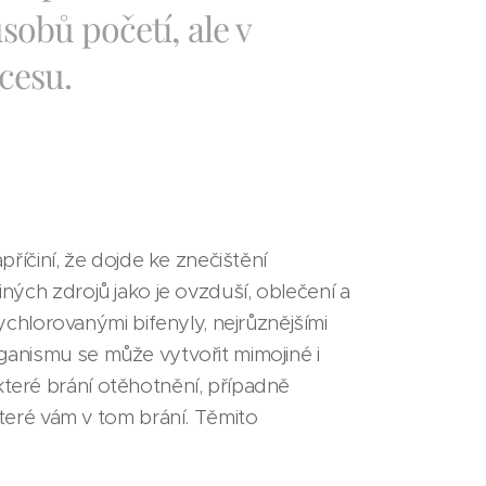
sobů početí, ale v
cesu.
příčiní, že dojde ke znečištění
iných zdrojů jako je ovzduší, oblečení a
hlorovanými bifenyly, nejrůznějšími
rganismu se může vytvořit mimojiné i
které brání otěhotnění, případně
eré vám v tom brání. Těmito