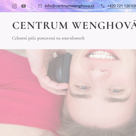
info@centrumwenghova.cz
+420 721 120 03
CENTRUM WENGHOV
Celostní péče postavená na souvislostech