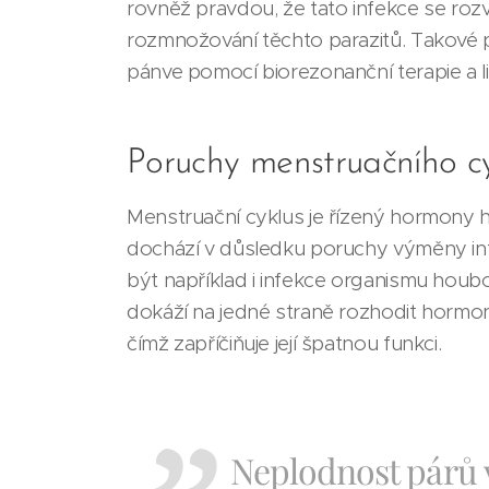
rovněž pravdou, že tato infekce se roz
rozmnožování těchto parazitů. Takové p
pánve pomocí biorezonanční terapie a lik
Poruchy menstruačního c
Menstruační cyklus je řízený hormony h
dochází v důsledku poruchy výměny inf
být například i infekce organismu houb
dokáží na jedné straně rozhodit hormoná
čímž zapříčiňuje její špatnou funkci.
Neplodnost párů v