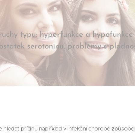
chy typu: hyperfunkce a hypofunkce št
ostatek serotoninu, problémy s plodnost
ledat příčinu například v infekční chorobě způsobené