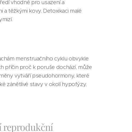
tředí vhodné pro usazení a
i a těžkými kovy. Detoxikaci malé
ymizí.
poruchám menstruačního cyklu obvykle
 příčin proč k poruše dochází, může
výměny vytváří pseudohormony, které
é zánětlivé stavy v okolí hypofýzy,
ní reprodukční