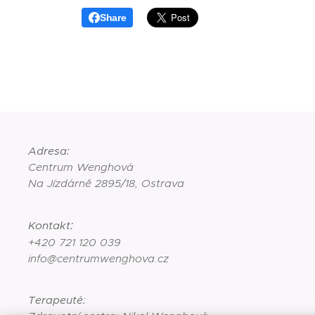
Share
Adresa:
Centrum Wenghová
Na Jízdárně 2895/18, Ostrava
:
Kontakt
+420 721 120 039
info@centrumwenghova.cz
Terapeuté
: