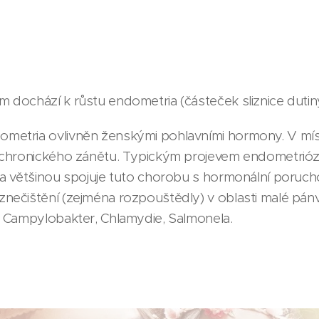
m dochází k růstu endometria (částeček sliznice dutin
dometria ovlivněn ženskými pohlavními hormony. V m
i chronického zánětu. Typickým projevem endometriózy
ína většinou spojuje tuto chorobu s hormonální poruch
znečištění (zejména rozpouštědly) v oblasti malé pán
ko Campylobakter, Chlamydie, Salmonela.