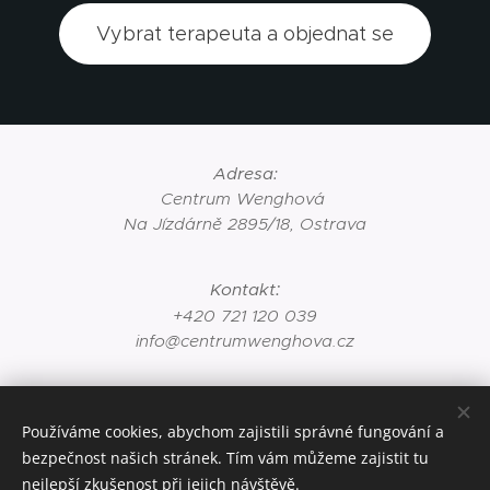
Vybrat terapeuta a objednat se
Adresa:
Centrum Wenghová
Na Jízdárně 2895/18, Ostrava
:
Kontakt
+420 721 120 039
info@centrumwenghova.cz
Terapeuté
:
Zdravotní sestra: Nikol Wenghová
Používáme cookies, abychom zajistili správné fungování a
Zdravotní laborant: Miroslav Lolek
bezpečnost našich stránek. Tím vám můžeme zajistit tu
nejlepší zkušenost při jejich návštěvě.