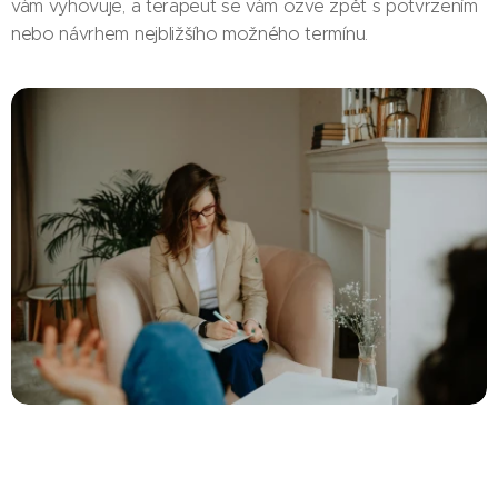
vám vyhovuje, a terapeut se vám ozve zpět s potvrzením
nebo návrhem nejbližšího možného termínu.