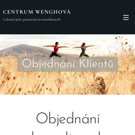
CENTRUM WENGHOVÁ
Celostní péče postavená na souvislostech
Objednání Klientů
Objednání