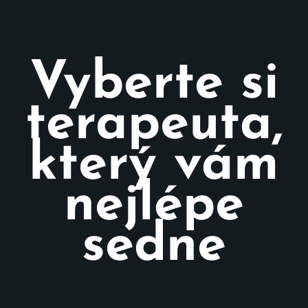
Vyberte si
terapeuta,
který vám
nejlépe
sedne