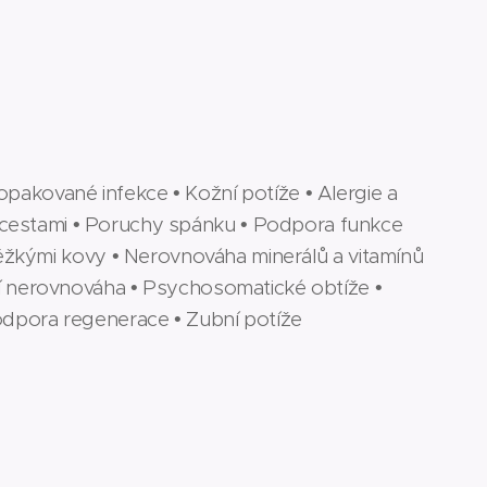
i
a opakované infekce • Kožní potíže • Alergie a
i cestami • Poruchy spánku • Podpora funkce
 těžkými kovy • Nerovnováha minerálů a vitamínů
í nerovnováha • Psychosomatické obtíže •
odpora regenerace • Zubní potíže