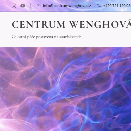
info@centrumwenghova.cz
+420 721 120 03
CENTRUM WENGHOV
Celostní péče postavená na souvislostech