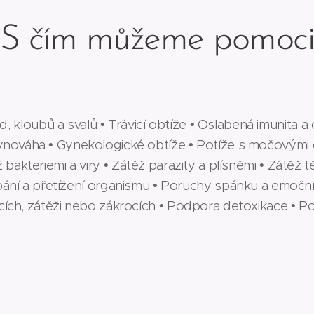
S čím můžeme pomoc
ad, kloubů a svalů • Trávicí obtíže • Oslabená imunita 
rovnováha • Gynekologické obtíže • Potíže s močovým
 bakteriemi a viry • Zátěž parazity a plísněmi • Zátěž
rpání a přetížení organismu • Poruchy spánku a emočn
ích, zátěži nebo zákrocích • Podpora detoxikace • P