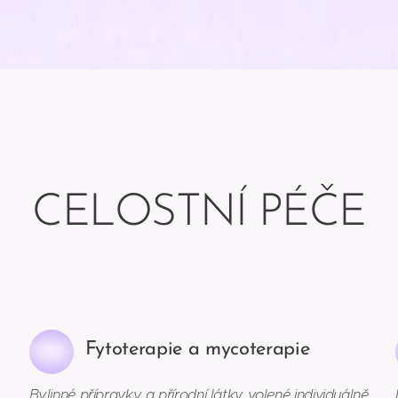
CELOSTNÍ PÉČE
Fytoterapie a mycoterapie
Bylinné přípravky a přírodní látky volené individuálně