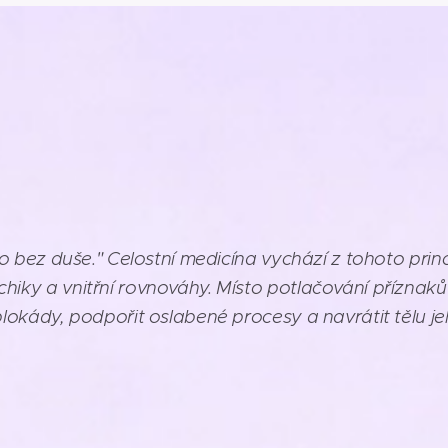
tělo bez duše." Celostní medicína vychází z tohoto pr
hiky a vnitřní rovnováhy. Místo potlačování příznaků
t blokády, podpořit oslabené procesy a navrátit tělu