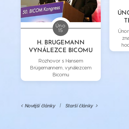
ÚN
T
Úno
15
Únor
zna
H. BRUGEMANN
hod
VYNÁLEZCE BICOMU
Rozhovor s Hansem
Brügemannem, vynálezcem
Bicomu
Novější články
Starší články