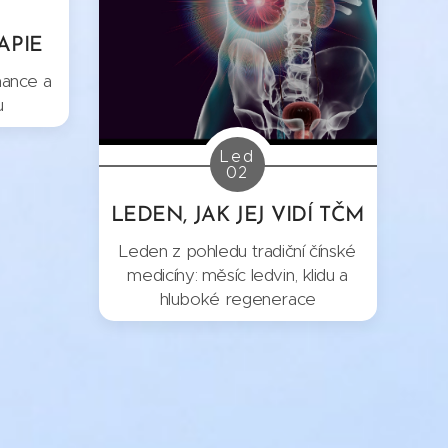
APIE
nance a
u
Led
02
LEDEN, JAK JEJ VIDÍ TČM
Leden z pohledu tradiční čínské
medicíny: měsíc ledvin, klidu a
hluboké regenerace