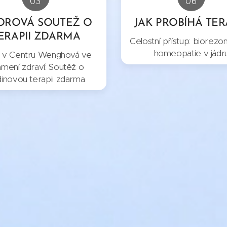
03
06
OROVÁ SOUTEŽ O
JAK PROBÍHÁ TER
ERAPII ZDARMA
Celostní přístup: biorezo
homeopatie v jádr
 v Centru Wenghová ve
mení zdraví: Soutěž o
inovou terapii zdarma