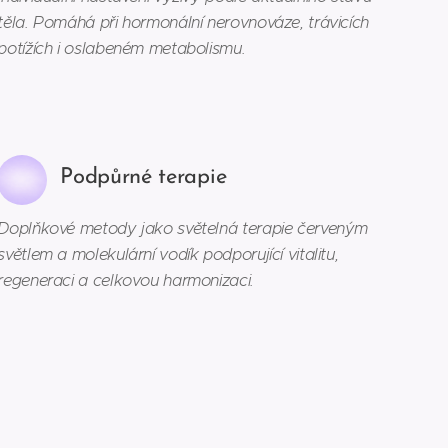
těla. Pomáhá při hormonální nerovnováze, trávicích
potížích i oslabeném metabolismu.
Podpůrné terapie
Doplňkové metody jako světelná terapie červeným
světlem a molekulární vodík podporující vitalitu,
regeneraci a celkovou harmonizaci.