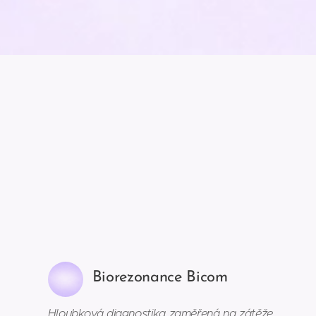
Biorezonance Bicom
Hloubková diagnostika zaměřená na zátěže,